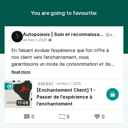
You are going to favourite:
Autopoiesis | Soin et reconnaissance
@ap4
En faisant évoluer l’expérience que l’on offre à
nos client vers l'enchantement, nous
garantissons un mode de consommation et de
création durable dans lequel les deux factions
sont responsables l'une de l'autre. Cela renforce
la marque, mais aussi les individus qui s'engagent
S02:E01
[Enchantement Client] 1 -
dans la relation.
Passer de l'expérience à
11:08
l'enchantement
0
0
0