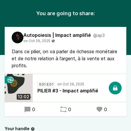
You are going to share:
Autopoiesis | Impact amplifié
@ap3
Dans ce pilier, on va parler de richesse monétaire
et de notre relation à l’argent, à la vente et aux
profits.
S01:E01
PILIER #3 - Impact amplifié
12:02
0
0
0
Your handle